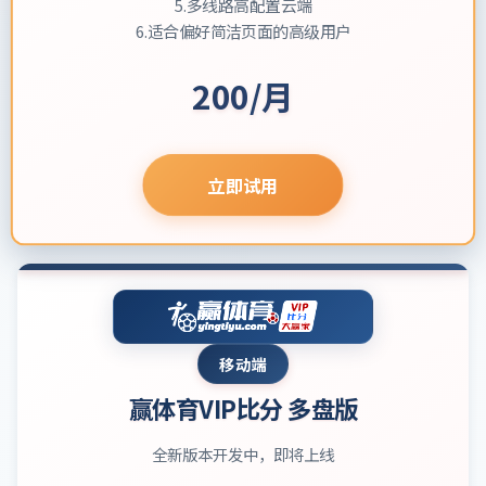
5.多线路高配置云端
6.适合偏好简洁页面的高级用户
200/月
立即试用
移动端
赢体育VIP比分 多盘版
全新版本开发中，即将上线