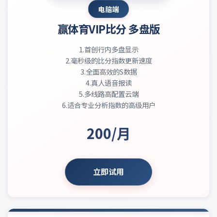
电脑端
赢体育VIP比分 多盘版
1.首创行内多盘显示
2.毫秒级的比分指数更新速度
3.全面高效的S数据
4.真人语音报读
5.多线路高配置云端
6.适合专业分析指数的高级用户
200/月
立即试用